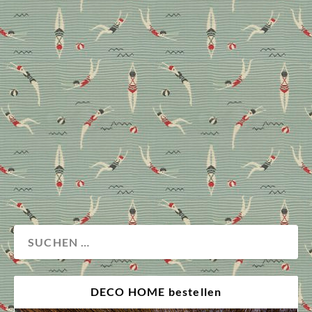
Mittel, um Wände (und
Räume) neu zu gestalten
Mit der passenden Wandgestaltung verleiht man
Räumen nicht nur Individualität, sondern auch
Struktur. Wie’s gelingt, Inspiration für jeden Stil und
warum sich jetzt auch Akustik Paneele zu Hause
sehen lassen können.
Wand
Wohnen
DECO HOME bestellen