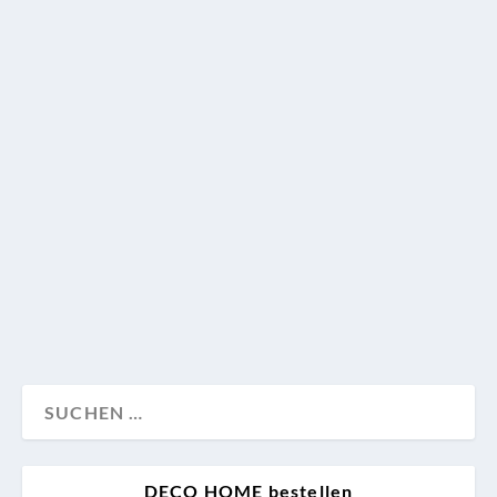
Das Sofa zum Anziehen
Wie wäre es, wenn man nicht nach Hause gehen
müsste, um sich aufs Sofa zu schmeißen, sondern es
stattdessen permanent am eigenen Körper tragen
könnte? Das Designduo Anouk x Vera kreierte mit
seinem Stoff-Paten Kobe drei textile Anzüge, die das
Zuhause der Zukunft neu definieren.
Wohnen
DECO HOME bestellen