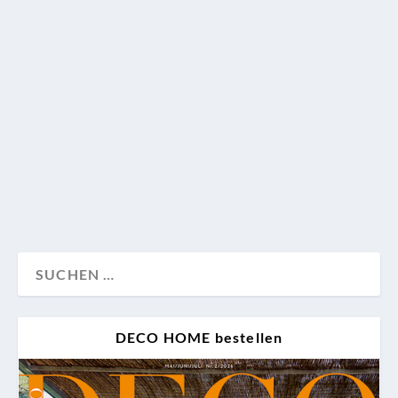
etwas mehr Zeit gelassen. Doch dafür bekommen Sie
diesmal gleich 22 Seiten mehr voller Trends und
Inspirationen: Wir stellen die Möbelneuheiten 2020
vor, liefern jede Menge Ideen für formvollendeten
Genuss unter freiem Himmel und zeigen Häuser von
Mailand bis Menorca, deren lässige Eleganz
spontanes Wohlgefühl hervorruft.
Design
Wohnen
DECO HOME bestellen