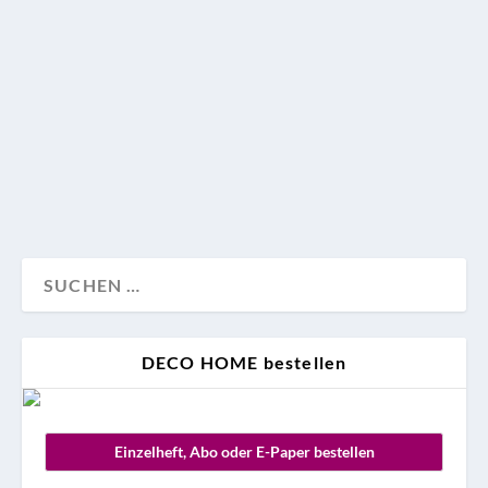
Von Farbtrends über Floristik bis zu kleinen
Gastgeber-Tricks: Wie eine stimmungsvolle
Weihnachtstafel gelingt und warum
Experimentierfreude oft die schönsten Ergebnisse
liefert.
Tischdeko
Weihnachten
Wohnen
DECO HOME bestellen
Einzelheft, Abo oder E-Paper bestellen