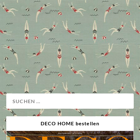
Die Trends des Münchner
Stoff Frühlings 2018
Vom 16. bis 19. März lud der Münchner Stoff Frühling
zur Entdeckungstour der neusten Kollektionen ein.
Diese textilen Trends gab es unter anderem zu sehen.
Messenews
Wohnen
DECO HOME bestellen