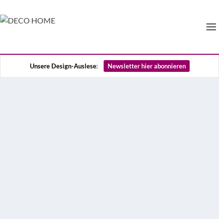
Unsere Design-Auslese
:
Newsletter hier abonnieren
Wie man Blumendeko und
Adventskranz modern
inszeniert
Die australische Floristin Ruby Barber ist Inhaberin
des Berliner Lifestyle- und Luxusblumenlabels Mary