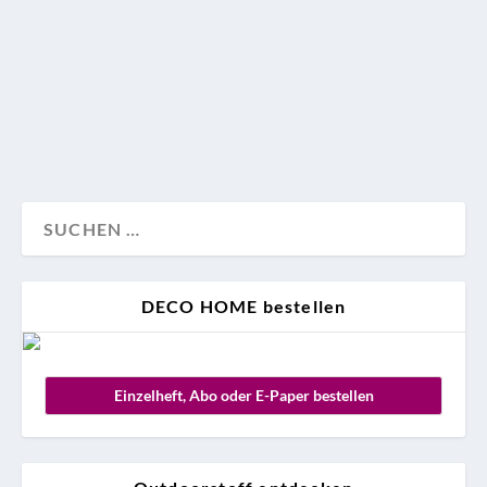
Lennox im Soho House. Hier verrät sie ein paar ihrer
Tricks, wie man grüne Festdeko und Adventskranz
modern inszeniert.
Design
Weihnachten
Wohnen
DECO HOME bestellen
Einzelheft, Abo oder E-Paper bestellen