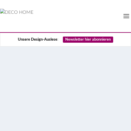
Unsere Design-Auslese
:
Newsletter hier abonnieren
Sonnenschutz in der
Trendfarbe des Jahres
Advertorial – Ein Sonnenschutz, der sich sehen
lassen kann: Das DUETTE®Wabenplissee gibt es
jetzt auch in Koralle! Wie Sie damit Ihre Räume stylen
und noch dazu Energiekosten einsparen können,
erfahren Sie hier.