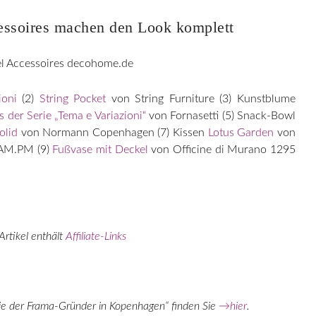
ssoires machen den Look komplett
ioni
(2)
String Pocket
von String Furniture (3) Kunstblume
 der Serie „Tema e Variazioni“
von Fornasetti (5) Snack-Bowl
olid
von Normann Copenhagen (7) Kissen
Lotus Garden
von
AM.PM
(9)
Fußvase mit Deckel
von Officine di Murano 1295
Artikel enthält
Affiliate-Links
ie der Frama-Gründer in Kopenhagen“ finden Sie
→hier
.