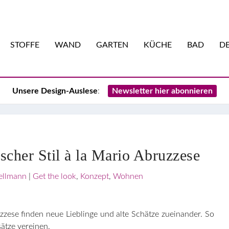
STOFFE
WAND
GARTEN
KÜCHE
BAD
DE
Unsere Design-Auslese
:
Newsletter hier abonnieren
scher Stil à la Mario Abruzzese
ellmann
|
Get the look
,
Konzept
,
Wohnen
zese finden neue Lieblinge und alte Schätze zueinander. So
ätze vereinen.