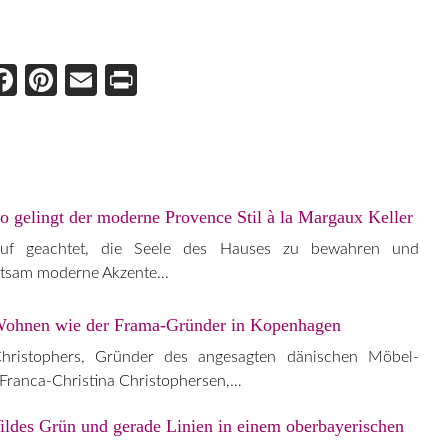
Face
Pint
Ema
Prin
boo
eres
il
t
k
t
o gelingt der moderne Provence Stil à la Margaux Keller
auf geachtet, die Seele des Hauses zu bewahren und
hutsam moderne Akzente…
Wohnen wie der Frama-Gründer in Kopenhagen
Christophers, Gründer des angesagten dänischen Möbel-
 Franca-Christina Christophersen,…
ildes Grün und gerade Linien in einem oberbayerischen