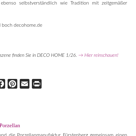
benso selbstverständlich wie Tradition mit zeitgemäßer
gnszene finden Sie in DECO HOME 1/26.
→ Hier reinschauen!
Face
Pint
Ema
Prin
boo
eres
il
t
k
t
 Porzellan
nd die Porzellanmanufaktur Fürstenberg gemeinsam einen