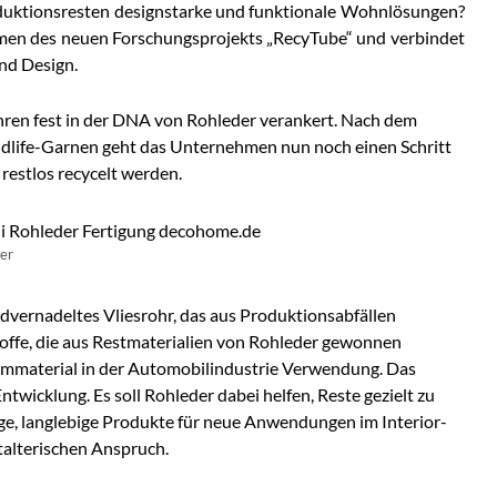
duktionsresten designstarke und funktionale Wohnlösungen?
men des neuen Forschungsprojekts „RecyTube“ und verbindet
nd Design.
ahren fest in der DNA von Rohleder verankert. Nach dem
ndlife-Garnen geht das Unternehmen nun noch einen Schritt
 restlos recycelt werden.
der
dvernadeltes Vliesrohr, das aus Produktionsabfällen
stoffe, die aus Restmaterialien von Rohleder gewonnen
mmmaterial in der Automobilindustrie Verwendung. Das
Entwicklung. Es soll Rohleder dabei helfen, Reste gezielt zu
e, langlebige Produkte für neue Anwendungen im Interior-
talterischen Anspruch.