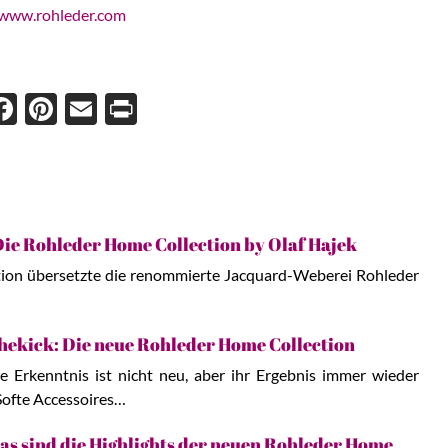
www.rohleder.com
Face
Pint
Ema
Prin
boo
eres
il
t
k
t
Die Rohleder Home Collection by Olaf Hajek
tion übersetzte die renommierte Jacquard-Weberei Rohleder
chekick: Die neue Rohleder Home Collection
e Erkenntnis ist nicht neu, aber ihr Ergebnis immer wieder
Softe Accessoires…
das sind die Highlights der neuen Rohleder Home