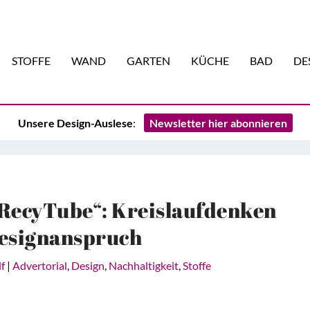
STOFFE
WAND
GARTEN
KÜCHE
BAD
DE
Unsere Design-Auslese
:
Newsletter hier abonnieren
 „RecyTube“: Kreislaufdenken
esignanspruch
lf
|
Advertorial
,
Design
,
Nachhaltigkeit
,
Stoffe