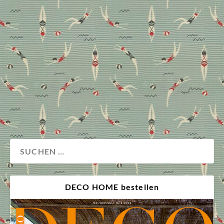
Außen Natur und innen moderne Design-Highlights?
In dieser Privatresidenz in Upstate New York
funktioniert moderner Landhausstil mit einem Hauch
Luxus. Das Team von Archi-Tectonics schlägt die
Designbrücke mit den überraschenden Materialien
und Formen.
Wohnen
DECO HOME bestellen