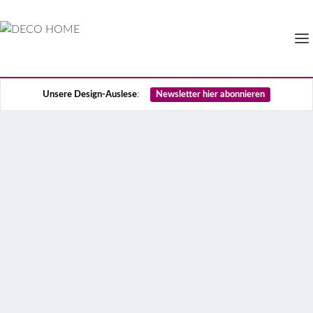
Unsere Design-Auslese
:
Newsletter hier abonnieren
Citytrip München: die
Hotspots der Redaktion
Für alle, die München abseits des Oktoberfests
entdecken wollen, kommen hier unsere ganz
persönlichen Lieblingsorte – Shoppingtipps,
Restaurants, Cafés, Museen und natürlich ein
bisschen Sightseeing.