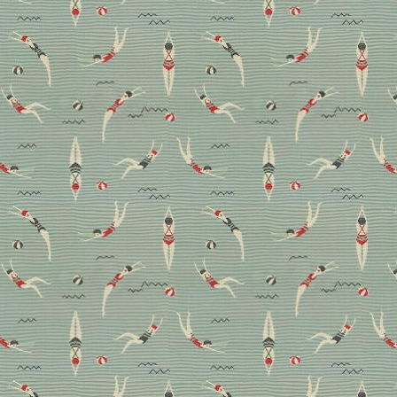
Mediterranes Wohnen – 
Im sizilianischen Ragusa retteten Designerin Ma
Hügelhäuschen vor dem Verfall und zeigen, wie s
veröffentlichte Bilder zur Homestory im Heft.
Homestory
Wohnen