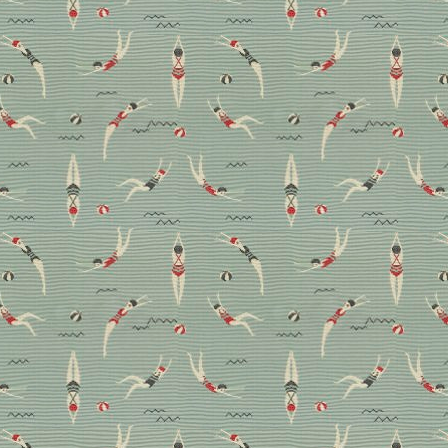
schlau in den Stein gemeißelt
rgherita Rui und Alessandro Rado ein 65 Quadratmeter kleines
chlau mediterranes Wohnen sein kann. Hier zeigen wir nicht