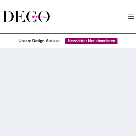
Unsere Design-Auslese
:
Newsletter hier abonnieren
Leinenvorhänge: unsere
Top-Favoriten
Leinen ist wieder da und wir finden: Besonders
schön kommt das Naturmaterial an unseren Fenstern
zur Geltung. Noch dazu passen Leinenvorhänge zu
jedem Style und haben extrem positive
Eigenschaften. Wir stellen unsere Favoriten vor.