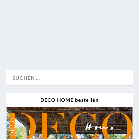
die Hausbar wieder salonfähig ist, begrüßen wir
natürlich besonders. Wie viele Gründe noch für den
Vierbeiner auf Rollen sprechen, zeigen wir hier mit
den schönsten Modellen und geben Tipps, wie man
sie richtig in Szene setzt.
Design
Weihnachten
Wohnen
DECO HOME bestellen