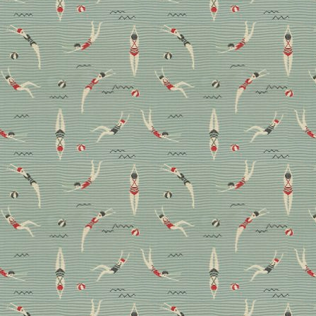
Pierre Frey meets Louvr
Die Entschlüsselung der Hieroglyphen vor exakt 2
ganz und gar ungewöhnliche Stoffkollektion aufz
d’Égypte“ – die Wunderwerke Ägyptens. Die Tape
hochmodern sein. Allein die Inszenierung in den 
Stoffe