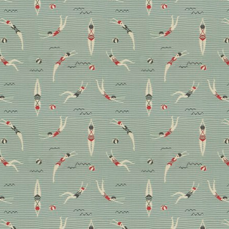
e und wir sagen: chic!
00 Jahren nahm der Textilediteur Pierre Frey zum Anlass, eine
ulegen. In Kooperation mit dem Louvre entstanden „Merveille
ten, Stoffe und Teppiche zeigen: antike Formen können
heiligen Hallen des berühmten Kunstmuseums ist einen Blick wert.