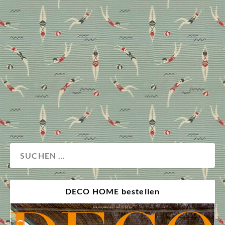
Ein Blick über die Kölner Büromöbelmesse Orgatec
hat bestätigt: Es gibt wenig, was das Design von
Homeoffice und Büro noch trennt. Hier erklären wir
die wichtigsten Trends und zeigen aktuelle Favoriten
in Sachen Schreibtisch, Stauraum und hilfreichen
Einrichtungs-Gadgets wie mobile Trennwände.
Design
Homeoffice
DECO HOME bestellen