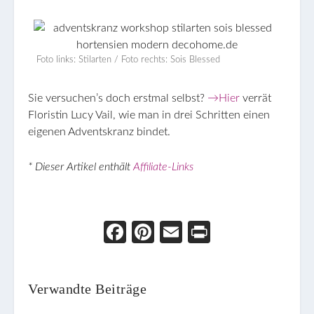
Foto links: Stilarten / Foto rechts: Sois Blessed
Sie versuchen’s doch erstmal selbst?
→Hier
verrät
Floristin Lucy Vail, wie man in drei Schritten einen
eigenen Adventskranz bindet.
*
Dieser Artikel enthält
Affiliate-Links
Face
Pint
Ema
Prin
boo
eres
il
t
k
t
Verwandte Beiträge