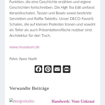
Funktion, die eine Geschichte erzählen und eigene
Geschichten fortschreiben. Die
High Tea Edit
umfasst
Keramikschalen, Tassen und Bowls sowie bestickte
Servietten und Raffia-Tabletts. Unser DECO-Favorit:
Schalen, die auf kleinen Podesten tronen und sowohl
als Teller als auch Präsentationsfläche nutzbar sind.
Architektur für den Tisch.
www.museeum.de
Fotos:
Ilyass Nazih
Face
Pint
Ema
Prin
boo
eres
il
t
k
t
Verwandte Beiträge
Handwerk: Vom Unkraut