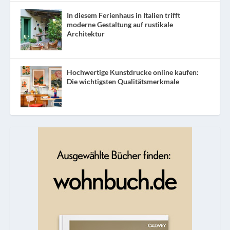
In diesem Ferienhaus in Italien trifft
moderne Gestaltung auf rustikale
Architektur
Hochwertige Kunstdrucke online kaufen:
Die wichtigsten Qualitätsmerkmale