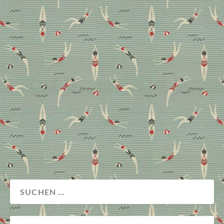
Immer wieder grüßt Italien mit seiner unbemühten
Leichtigkeit. Und immer wieder stellt sich die Frage,
was diese eigentlich ausmacht. Während manches
niemals gänzlich greifbar sein wird, gibt das Buch
„Italian Interiors“ von Laura May Todds einen
durchaus tiefgründigen Einblick in das, was den
italienischen Stil interiordesigntechnisch definiert:
Persönlichkeit, Geschichte und eine charmante
Unvollkommenheit, die Räume lebendig werden lässt.
Eine Lese-Empfehlung!
Buchtipp
Design
Wohnen