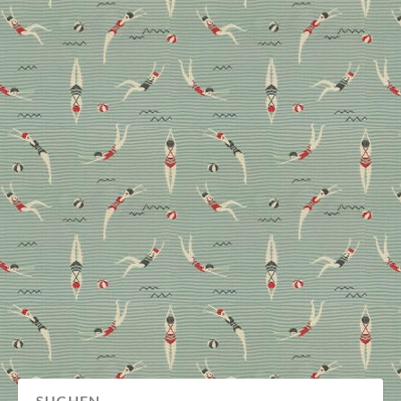
Design Neuheiten aus
Paris
Von Babygirlpink über neue Handwerklichkeit bis
Labyrinth-Design: Auf den Januarmessen in Paris gab
es wieder so Einiges zu entdecken. Welche Farben,
Materialien und Muster besonders auffällig waren
und unsere persönlichen Design Neuheiten von der
Maison & Objet und Déco Off.
Design
Messenews