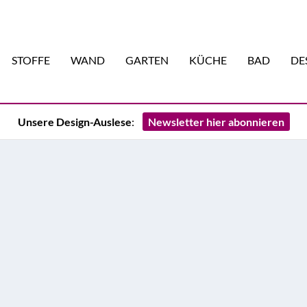
STOFFE
WAND
GARTEN
KÜCHE
BAD
DE
Unsere Design-Auslese
:
Newsletter hier abonnieren
ergewöhnliche Kunstdrucke
itiv. In diesen sechs Onlineshops finden Sie kuratierte Werke, die
der einen Bruch schaffen. Vor allem aber, Ihren individuellen