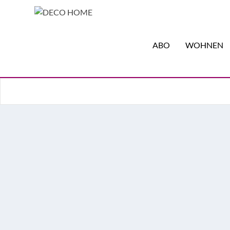
ABO
WOHNEN
6 Onlineshops für auß
Kunstdrucke und Poster als Gesprächsstoff? Defin
den Flurfunk befeuern, die Einrichtung ergänzen o
Kunstgeschmack zum Ausdruck bringen können!
Design
Kunst
Wand