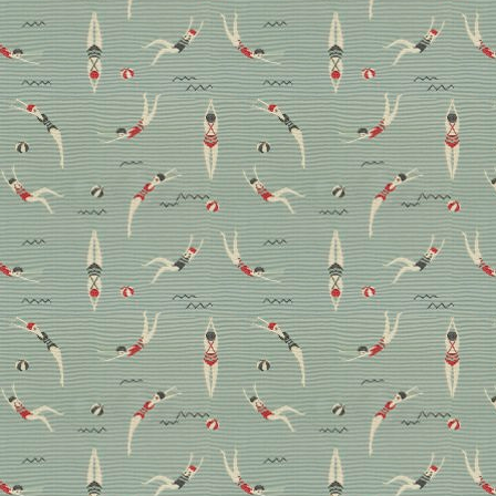
21/22
Sobald die Messe Heimtextil ihr Trendbuch
veröffentlicht, sind alle Blicke neugierig gen Zukunft
gerichtet. Welche vier Design- und Farbtrends die
internationalen Experten ganz ohne Glaskugel, aber
mit umfangreicher Analyse für dieses und das
kommende Jahr identifiziert haben, fassen wir hier für
Sie zusammen.
Design