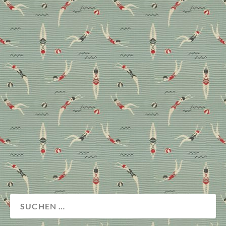
Heimtextil 2018 – das
sind die Trends
Muster, Farben und Stile, die uns dieses Jahr
begleiten. Mit dabei: handverlesene Stoff- und
Tapeten-Lieblinge der DECO HOME Redaktion.
Messenews
Stoffe
Wohnen