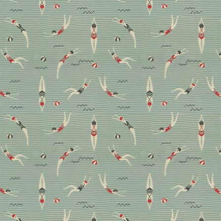
Heimtextil 2019: Das sind
die Trends
Das Jahr beginnt mit Stoffen und Tapeten: Wir haben
uns auf der Messe Heimtextil in Frankfurt auf die
Suche nach den schönsten Neuheiten gemacht.
Design
Messenews
Reise
Wohnen