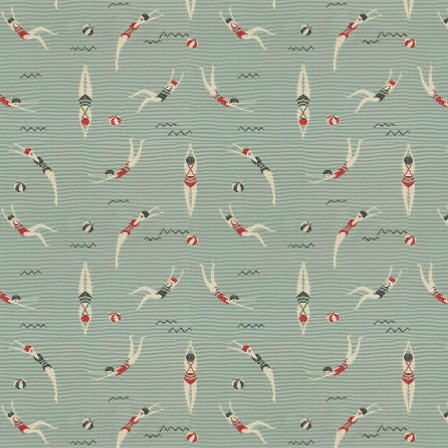
Süße Bescherung: Zu
Besuch bei Sawade Berlin
Wenn Lebkuchen, Pralinen und andere Köstlichkeiten
von guter Qualität sind, wird Genuss zu einer
festlichen Tugend. Zur Vorbereitung auf die Feiertage
haben wir deshalb im neu eröffneten Laden der
Pralinenmanufaktur Sawade in Berlin-Schlachtensee
vorbeigeschaut. Hier erzählen wir Ihnen, was sie
besonders macht.
Advertorial
Handwerk
Lifestyle
Weihnachten