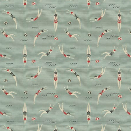
Holz und Herzblut: Bei
Janua steht das
Handwerk noch im
Mittelpunkt
In der Möbelmanufaktur Janua spielt nicht nur das
Handwerk, sondern auch die Menschen dahinter eine
maßgebliche Rolle. DECO HOME-Chefredakteurin
Anne Gelpke hat Gründer Christian Seisenberger in
seinen Heiligen Hallen getroffen und sich selbst ein
Bild verschafft.