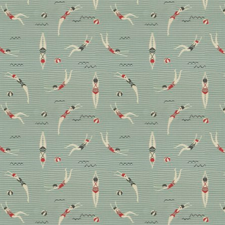
Stoffkunde: Der
Unterschied zwischen
Samt und Velours
Weich sind sie alle. Doch worin besteht eigentlich der
Unterschied zwischen Samt, Velours und der
Chenille? Wir haben die drei Stoffe mit dem großen
und gerade sehr angesagten Kuschelfaktor mal
genauer unter die Lupe genommen.