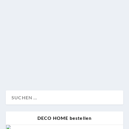
überraschendem
Farbkonzept
Dass Farbe nicht dort sein muss, wo man sie am
ehesten erwartet, zeigt die Einrichtung von Antonius
Schimmelbusch für das neue Zuhause einer Berliner
Familie.
Wohnen
DECO HOME bestellen