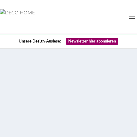
Unsere Design-Auslese
:
Newsletter hier abonnieren
Homestory und Flur-
Ideen: So interpretierte
Marcella Breugl eine
Münchner Jugendstil-
Wohnung