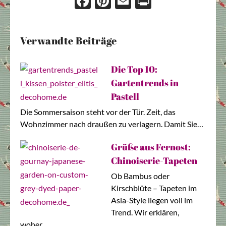
Face
Pint
Ema
Prin
boo
eres
il
t
k
t
Verwandte Beiträge
Die Top 10:
Gartentrends in
Pastell
Die Sommersaison steht vor der Tür. Zeit, das
Wohnzimmer nach draußen zu verlagern. Damit Sie…
Grüße aus Fernost:
Chinoiserie-Tapeten
Ob Bambus oder
Kirschblüte – Tapeten im
Asia-Style liegen voll im
Trend. Wir erklären,
woher…