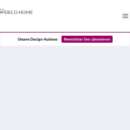
Unsere Design-Auslese
:
Newsletter hier abonnieren
Wie David Thulstrup einen
Altbau durch Licht
transformierte
Wenn aus einem historischen Gebäude ein
lichtdurchflutetes, modernes und behagliches