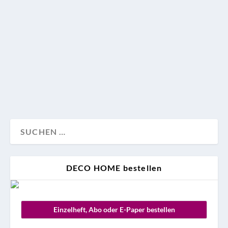
Zuhause werden soll, braucht es viel Mut und
architektonische Experimentierfreude. Beides legte
der dänische Architekt und Designer David Thulstrup
bei der Kernsanierung einer Dachgeschosswohnung
an den Tag.
Design
Wohnen
DECO HOME bestellen
Einzelheft, Abo oder E-Paper bestellen