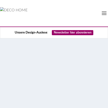
Unsere Design-Auslese
:
Newsletter hier abonnieren
Elegantes Update eines
Florentiner Palazzo
Ein amerikanischer Unternehmer kaufte sich ein
Apartment im Herzen von Florenz –
geschichtsträchtig und angestaubt. Doch dann kam
Einrichterin Claudia Pelizzari und katapultierte die
Räume mit einem maßgeschneiderten Ambiente