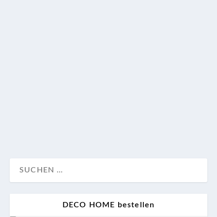
Während wir für die nächste Print-Ausgabe
gedanklich schon wieder im Herbst angekommen
sind, genießen wir beim Schreiben unserer DECO
News den Sommer in vollen Zügen. Warum wir
deshalb von silbernen Eislöffeln träumen, Pommes
ab jetzt häufiger auf dem Speiseplan stehen und der
nächste Trip nach Lanzarote bald geplant werden
muss, lesen Sie hier.
Deco-News
Design
Kunst
Lifestyle
Reise
Wohnen
DECO HOME bestellen