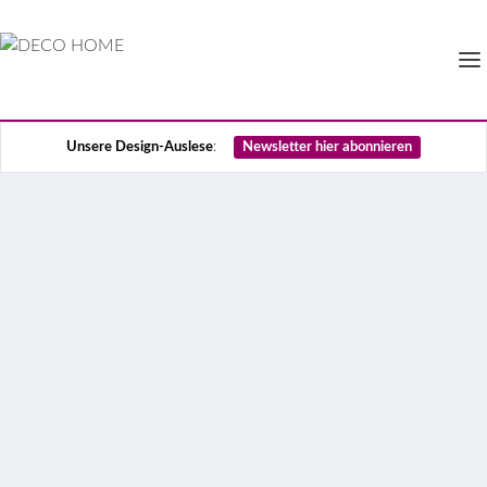
Unsere Design-Auslese
:
Newsletter hier abonnieren
Wiener G’schichten,
freshes Design und ein
Pony fürs Büro: Die DECO
News im Juli