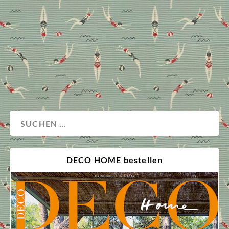
spannende Beispiele und sprachen mit dem Künstler
Vincent Schwenk über die künstlerischen
Möglichkeiten und Grenzen von digitalen Techniken
oder KI.
Design
Kunst
DECO HOME bestellen