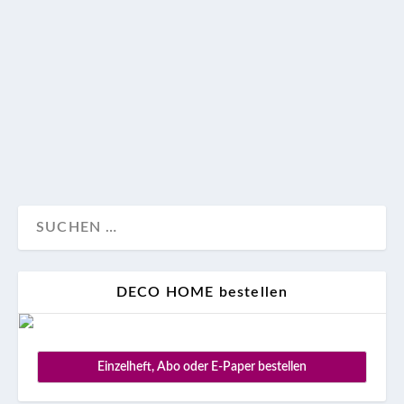
Rauer Felsen mitten im Wohnbereich ist nicht das
einzige Designhighlight, das die Mailänder
Architekten Massimo und Marco Donizelli in diesem
spektakulären Panoramaprojekt an der Côte d’Azur
umsetzten.
Design
Wohnen
DECO HOME bestellen
Einzelheft, Abo oder E-Paper bestellen