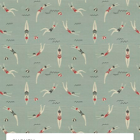
Steinintarsien: Vom
Grabstein zum
Designobjekt
Mit der zeitgenössischen Interpretation des Pietra
Dura rettet ein pakistanisches Mutter-Tochter-
Gespann ein Kunsthandwerk aus alter Zeit. Und gibt
ganz nebenbei geflüchteten Pashtunen eine neue
Perspektive.
Design