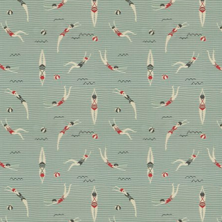
Südafrika Stil: Eine
Hommage an Land, Leute
und lokale Wohnkultur
Designbibel? Architektur-Bildband? Reiseführer? Das
im Callwey Verlag erschienene Werk „Südafrika Stil“
von Lina Mallon lässt sich in keine Schublade stecken.
In die Schublade gehört es ohnehin nicht, denn das
Coffee Table Book macht schon auf den ersten Blick
Lust, in das Land der Kontraste zu reisen. Let the
Roadtrip begin!
Buchtipp
Design
Reise
Wohnen