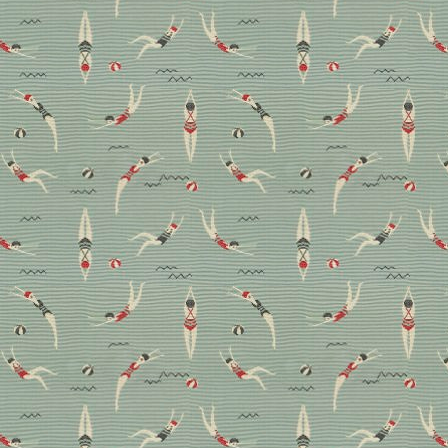
Einrichterin Clara Bona
Ein Haus, das mehr weglässt, als es zeigt, und gerade
deshalb so viel erzählt. Interiordesignerin Clara Bona
nimmt uns mit auf eine stille Reise, einen Rundgang
durch die Räume von Valentina Grimaldis Ferienhaus
an der ligurischen Küste. Ein Rückzugsort, an dem das
Licht Regie führt, die Natur der wichtigste
Mitbewohner ist und jedes Detail für etwas steht:
Ruhe.
Hometour
Interview
Magazin
Wohnen