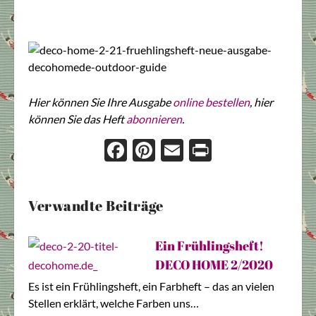
Hier können Sie Ihre Ausgabe
online bestellen
, hier
können Sie das Heft
abonnieren
.
Face
Pint
Ema
Prin
boo
eres
il
t
k
t
Verwandte Beiträge
Ein Frühlingsheft!
DECO HOME 2/2020
Es ist ein Frühlingsheft, ein Farbheft – das an vielen
Stellen erklärt, welche Farben uns…