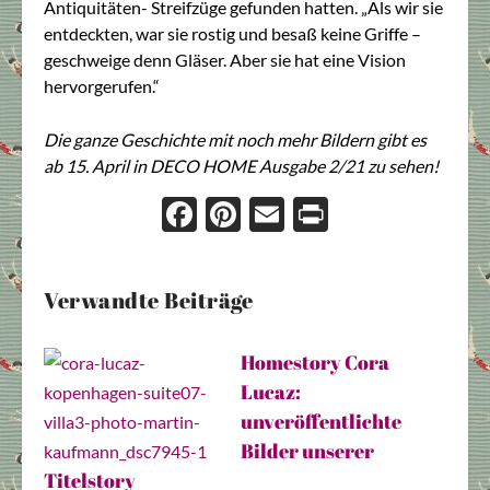
Antiquitäten- Streifzüge gefunden hatten. „Als wir sie
entdeckten, war sie rostig und besaß keine Griffe –
geschweige denn Gläser. Aber sie hat eine Vision
hervorgerufen.“
Die ganze Geschichte mit noch mehr Bildern gibt es
ab 15. April in DECO HOME Ausgabe 2/21 zu sehen!
Face
Pint
Ema
Prin
boo
eres
il
t
k
t
Verwandte Beiträge
Homestory Cora
Lucaz:
unveröffentlichte
Bilder unserer
Titelstory