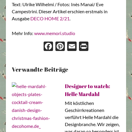
Text: Ulrike Wilhelmi / Fotos: Inès Manai/ Eve
Campestrini. Dieser Artikel erschien erstmals in
Ausgabe
DECO HOME 2/21
.
Mehr Info:
www.memori.studio
Face
Pint
Ema
Prin
boo
eres
il
t
k
t
Verwandte Beiträge
Designer to watch:
Helle Mardahl
Mit köstlichen
Geschirrkreationen
verführt Helle Mardahl die
Designbranche. Wir zeigen,
was daran so besonders ist.