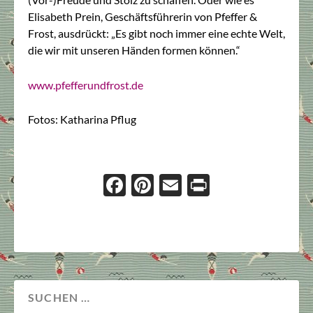
Elisabeth Prein, Geschäftsführerin von Pfeffer &
Frost, ausdrückt: „Es gibt noch immer eine echte Welt,
die wir mit unseren Händen formen können.“
www.pfefferundfrost.de
Fotos: Katharina Pflug
Face
Pint
Ema
Prin
boo
eres
il
t
k
t