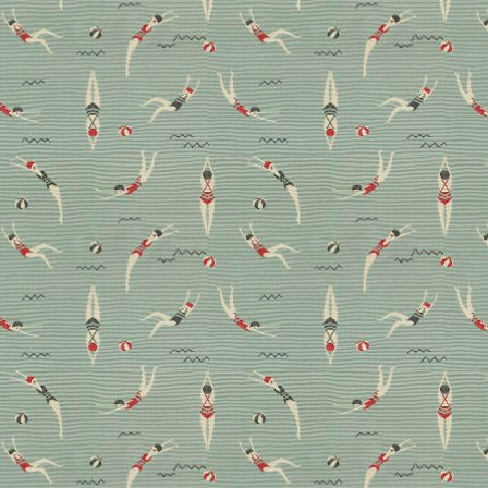
Der Acapulco Stuhl:
Mondän, modern und
wunderbar mexikanisch
In den 50er und 60er Jahren haben vor allem die
Schönen und Reichen im Acapulco Stuhl, der seine