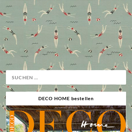
Bezeichnung vom gleichnamigen Badeort in Mexiko
hat, Platz genommen. Warum die Designikone auch
andernorts auf festen Beinen steht und mit welchem
Tischnachbarn sie am liebsten eine Liaison eingeht,
enthüllen wir hier.
Design
Garten
Wohnen
DECO HOME bestellen