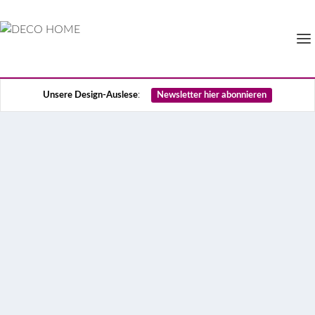
Unsere Design-Auslese
:
Newsletter hier abonnieren
Holz und Herzblut: Bei
Janua steht das
Handwerk noch im
Mittelpunkt