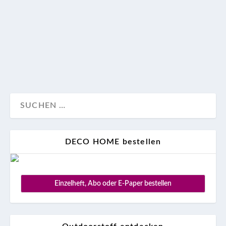
in Südtirol oder auf dem bayerischen Bauernhof:
Hier zeigen wir vier Familienhotels und gute
Alternativen für jeden Geschmack.
Aktuell
Reise
DECO HOME bestellen
Einzelheft, Abo oder E-Paper bestellen