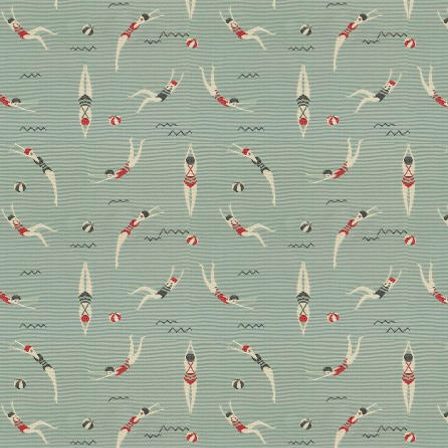
Curt Bauer: Eine
deutsche Damastweberei,
die sich treu bleibt
Advertorial – Seit 1882 produziert die
Damastweberei Curt Bauer luxuriöse Tisch- und
Bettwäsche im sächsischen Ort Aue. Über ein
Familienunternehmen, seine bewegte Geschichte und
doch zeitgemäßen Kollektionen.