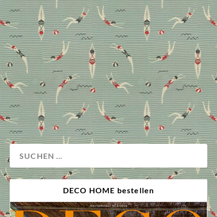
Er verleiht glatten Oberflächen haptisch wie optisch
Wärme, spielt eine wichtige Rolle für die Akustik,
unterteilt Wohnbereiche und verbindet zugleich
einzelne Möbelstücke miteinander. Wir verraten, wie
Sie das multifunktionale Stilelement Teppich richtig
einsetzen und zeigen unsere aktuellen
Lieblingsdesigns.
Boden
Design
DECO HOME bestellen