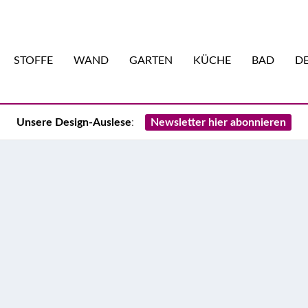
STOFFE
WAND
GARTEN
KÜCHE
BAD
DE
Unsere Design-Auslese
:
Newsletter hier abonnieren
s blaue Haus nahe Amsterdam
nrichterin Hester Stolk kennt sich aus mit zweiten Chancen und
us in der Nähe von Amsterdam.