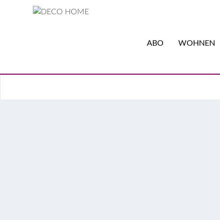
ABO
WOHNEN
Vintage einrichten: da
Das Leben verläuft nicht immer wie erwartet. Ei
war genau die Richtige für ein halb fertiges Ha
Vintage
Wand
Wohnen