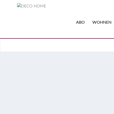
ABO
WOHNEN
Der große Garten: Ein O
Weinbergen Südafrikas
Seerosenteich, Kinderkarussel und ein Gewächsh
unveröffentlichte Bilder der Titelgeschichte 