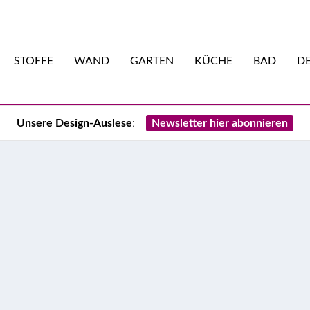
STOFFE
WAND
GARTEN
KÜCHE
BAD
DE
Unsere Design-Auslese
:
Newsletter hier abonnieren
rt für Entdecker in den
aus mit Eiche: Willkommen im „Le Grand Jardin“. Hier zeigen wi
unserer neuen DECO HOME Outdoor Edition.