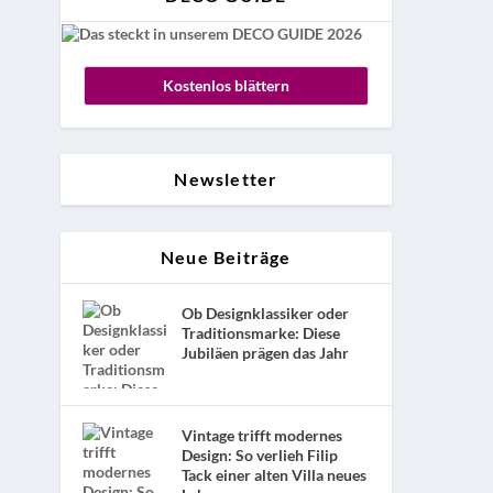
Kostenlos blättern
Newsletter
Neue Beiträge
Ob Designklassiker oder
Traditionsmarke: Diese
Jubiläen prägen das Jahr
Vintage trifft modernes
Design: So verlieh Filip
Tack einer alten Villa neues