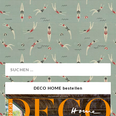
Goldschmuck, (Fake) Fur, Samt und Animal Prints: die
Mafia-Braut gibt (wieder) Gas. Und ihre Einrichtung?
Gerne genauso – metallisch, opulent, weich und
tierisch gemustert. Was Mob Wife trägt, gilt auch fürs
Interior. Wie der Look cool statt protzig wirkt.
Aktuell
Design
Trendwatch
DECO HOME bestellen