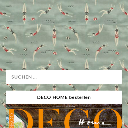
Firmenjubiläums blickt Villeroy & Boch auf die
traditionelle Designsprache sowie
Herstellungstechnik seiner Unternehmensgeschichte
zurück und verleiht seinen Klassikern ein modernes
Update.
Advertorial
Design
Küche
DECO HOME bestellen