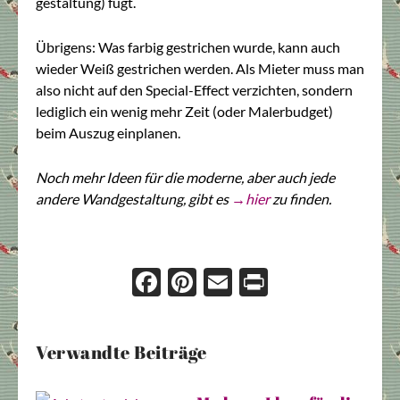
gestaltung) fügt.
Übrigens: Was farbig gestrichen wurde, kann auch
wieder Weiß gestrichen werden. Als Mieter muss man
also nicht auf den Special-Effect verzichten, sondern
lediglich ein wenig mehr Zeit (oder Malerbudget)
beim Auszug einplanen.
Noch mehr Ideen für die moderne, aber auch jede
andere Wandgestaltung, gibt es
→hier
zu finden.
Face
Pint
Ema
Prin
boo
eres
il
t
k
t
Verwandte Beiträge